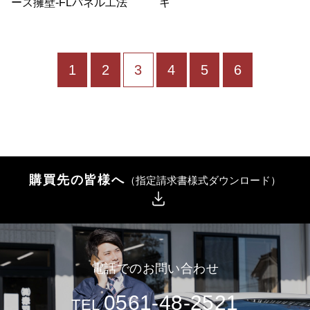
ーズ擁壁-FLパネル工法
キ
1
2
3
4
5
6
購買先の皆様へ
（指定請求書様式ダウンロード）
電話でのお問い合わせ
0561-48-2521
TEL