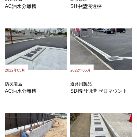
AC油水分離槽
SH中型浸透桝
2022年05月
2022年05月
防災製品
道路用製品
AC油水分離槽
SD楕円側溝 ゼロマウント