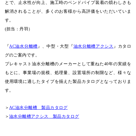
とで、止水性が向上、施工時のベンドパイプ装着の煩わしさも
解消されることが、多くのお客様から高評価をいただいていま
す。
(
担当：丹羽）
『
AC
油水分離槽
』、中型・大型『
油水分離槽アクシス
』カタロ
グのご案内です。
プレキャスト油水分離槽のメーカーとして重ねた40年の実績を
もとに、事業場の規模、処理量、設置場所の制限など、様々な
使用環境に適したタイプを揃えた製品カタログとなっておりま
す。
＞
AC
油水分離槽 製品カタログ
＞
油水分離槽アクシス 製品カタログ