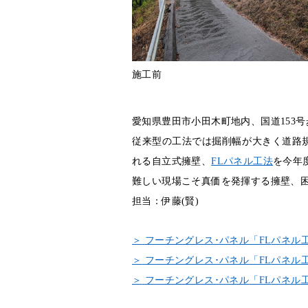
施工前
愛知県豊田市小田木町地内、国道153
従来型の工法では掘削幅が大きく道路
れる自立式擁壁、
FL
パネル工法
を今年
難しい現場こそ真価を発揮する擁
担当：伊藤(賢)
＞
フーチングレス･パネル
「FL
パネル
＞
フーチングレス･パネル
「FL
パネル
＞
フーチングレス･パネル
「FL
パネル