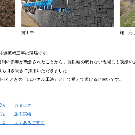
施工完
施工中
号歩道拡幅工事の現場です。
規制の影響が懸念されたことから、掘削幅の取れない現場にも実績の
度も引き続きご採用いただきました。
壁、困ったときの「FLパネル工法」として覚えて頂けると幸
工法」
カタログ
工法」
施工実績
工法」
よくあるご質問