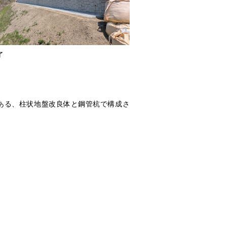
了
ある、柱状地盤改良体と鋼管杭で構成さ
いです。